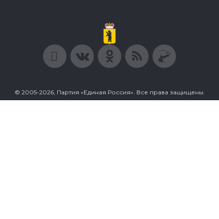
© 2005-2026, Партия «Единая Россия». Все права защищены.
При полном или частичном использовании материалов
ссылка на ресурс обязательна.
Пользовательское соглашение
Политика конфиденциальности
Политика в отношении обработки персональных данных
Согласие на обработку персональных данных
Сделано в Extyl