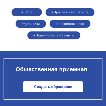
#ЕР76
#Ярославская область
#дольщики
#партияпомогает
#ПартияЗаботыиЗащиты
Общественная приемная
Создать обращение