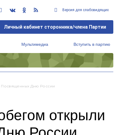
Версия для слабовидящих
Личный кабинет сторонника/члена Партии
Мультимедиа
Вступить в партию
Региональный исполнительный комитет
, Посвященных Дню России
обегом открыли
Дню России