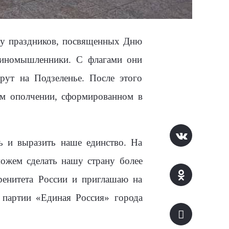
 праздников, посвященных Дню
единомышленники. С флагами они
рут на Подзеленье. После этого
ом ополчении, сформированном в
ь и выразить наше единство. На
ожем сделать нашу страну более
ренитета России и приглашаю на
я партии «Единая Россия» города