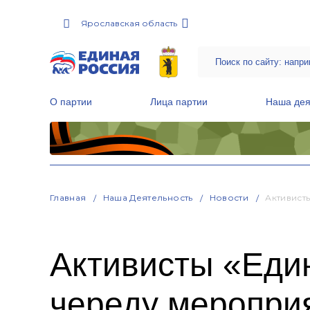
Ярославская область
О партии
Лица партии
Наша дея
Местные общественные приемные Партии
Руководитель Региональной обще
Народная программа «Единой России»
Главная
Наша Деятельность
Новости
Активист
Активисты «Еди
череду меропри