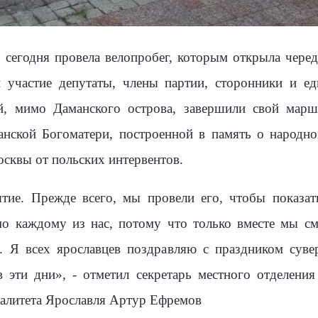
дня провела велопробег, которым открыла череду
 участие депутаты, члены партии, сторонники и 
, мимо Даманского острова, завершили свой марш
анской Богоматери, построенной в память о народн
сквы от польских интервентов.
тие. Прежде всего, мы провели его, чтобы показат
мо каждому из нас, потому что только вместе мы см
й. Я всех ярославцев поздравляю с праздником суве
 эти дни», - отметил секретарь местного отделени
палитета Ярославля Артур Ефремов