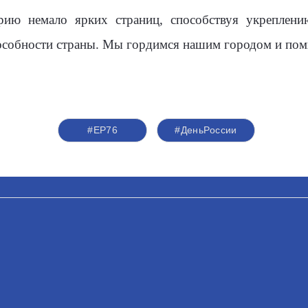
ию немало ярких страниц, способствуя укреплению
особности страны. Мы гордимся нашим городом и по
#ЕР76
#ДеньРоссии