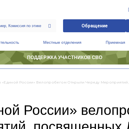
Обращение
тельность
Местные отделения
Приемная
ПОДДЕРЖКА УЧАСТНИКОВ СВО
ственной приемной Председателя Партии
Президиум регионального политического совета
ы «Единой России» Велопробегом Открыли Череду Мероприятий
ной России» велопр
ятий, посвященных 