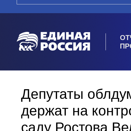
ОТ
ПР
Депутаты облду
держат на контр
саду Ростова Ве