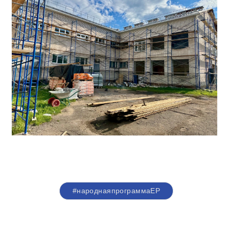
#народнаяпрограммаЕР