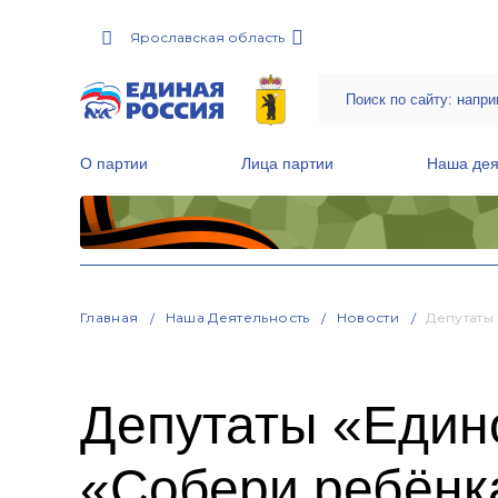
Ярославская область
О партии
Лица партии
Наша дея
Местные общественные приемные Партии
Руководитель Региональной обще
Народная программа «Единой России»
Главная
Наша Деятельность
Новости
Депутаты
Депутаты «Едино
«Собери ребёнк