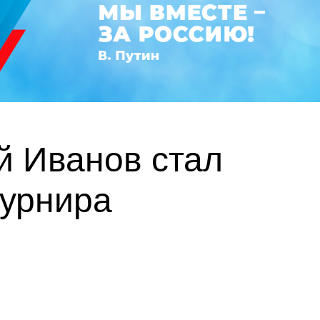
й Иванов стал
турнира