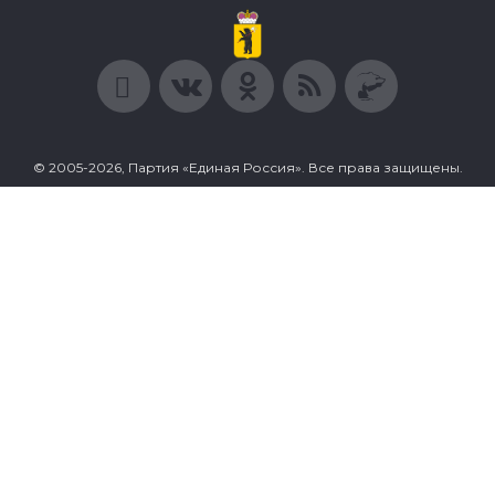
© 2005-2026, Партия «Единая Россия». Все права защищены.
При полном или частичном использовании материалов
ссылка на ресурс обязательна.
Пользовательское соглашение
Политика конфиденциальности
Политика в отношении обработки персональных данных
Согласие на обработку персональных данных
Сделано в Extyl