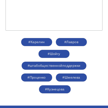
#Карелин
#Лавров
#Шойгу
#штабобщественнойподдержки
#Проценко
#Шмелева
#Кузнецова