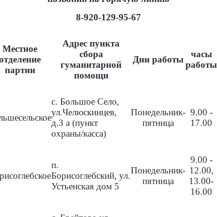
8-920-129-95-67
Адрес пункта
Местное
сбора
часы
отделение
Дни работы
гуманитарной
работ
партии
помощи
с. Большое Село,
ул.Челюскинцев,
Понедельник-
9.00 -
льшесельское
д.3 а (пункт
пятница
17.00
охраны/касса)
9.00 -
п.
Понедельник-
12.00,
рисоглебское
Борисоглебский, ул.
пятница
13.00-
Устьенская дом 5
16.00