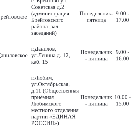
с. Брейтово ул.
Советская д.2
(администрация
Понедельник-
9.00 -
Брейтовское
Брейтовского
пятница
17.00
района ,зал
заседаний)
г.Данилов,
Понедельник
9.00 -
аниловское
ул.Ленина д. 12,
- пятница
16.00
каб. 15
г.Любим,
ул.Октябрьская,
д.11 (Общественная
приёмная
Понедельник
10.00 -
Любимского
- пятница
15.00
местного отделения
партии «ЕДИНАЯ
РОССИЯ»)