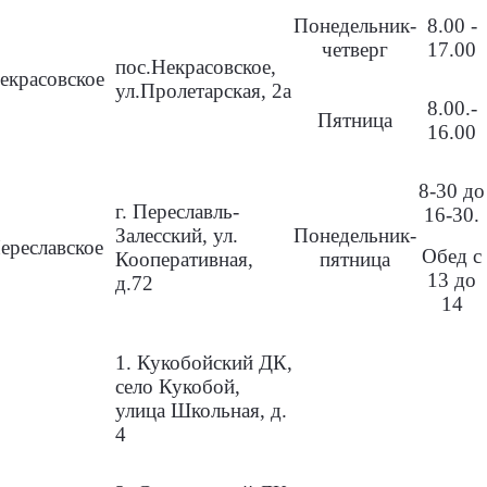
Понедельник-
8.00 -
четверг
17.00
пос.Некрасовское,
екрасовское
ул.Пролетарская, 2а
8.00.-
Пятница
16.00
8-30 до
г. Переславль-
16-30.
Залесский, ул.
Понедельник-
ереславское
Обед с
Кооперативная,
пятница
13 до
д.72
14
1. Кукобойский ДК,
село Кукобой,
улица Школьная, д.
4