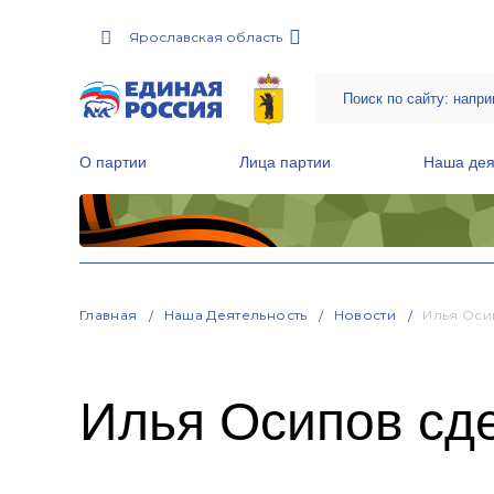
Ярославская область
О партии
Лица партии
Наша дея
Местные общественные приемные Партии
Руководитель Региональной обще
Народная программа «Единой России»
Главная
Наша Деятельность
Новости
Илья Оси
Илья Осипов сд