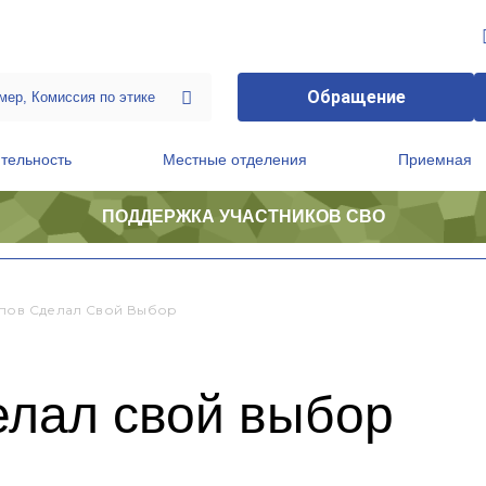
Обращение
тельность
Местные отделения
Приемная
ПОДДЕРЖКА УЧАСТНИКОВ СВО
ственной приемной Председателя Партии
Президиум регионального политического совета
пов Сделал Свой Выбор
елал свой выбор