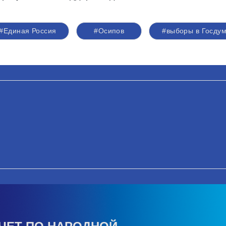
#Единая Россия
#Осипов
#выборы в Госду