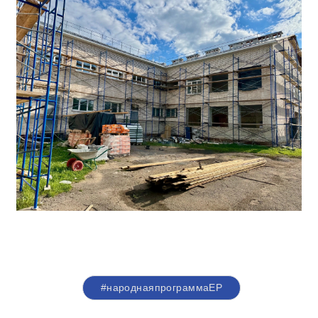
#народнаяпрограммаЕР