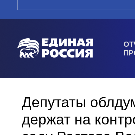
ОТ
ПР
Депутаты облду
держат на контр