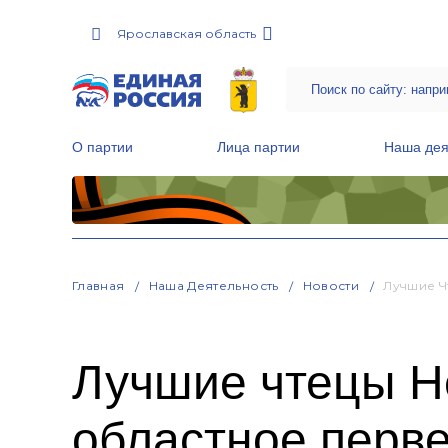
Ярославская область
О партии
Лица партии
Наша дея
Местные общественные приемные Партии
Руководитель Региональной обще
Народная программа «Единой России»
Главная
Наша Деятельность
Новости
Лучшие Ч
Лучшие чтецы Н
областное перв