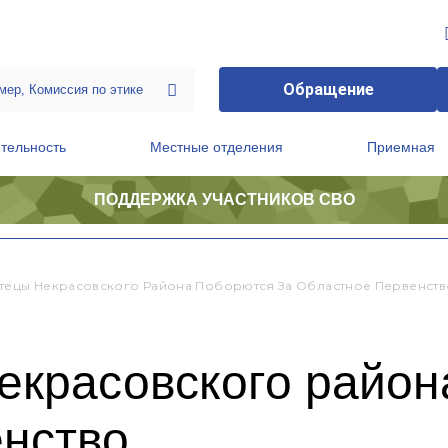
Обращение
тельность
Местные отделения
Приемная
ПОДДЕРЖКА УЧАСТНИКОВ СВО
ственной приемной Председателя Партии
Президиум регионального политического совета
тецы Некрасовского Района Поборются За Областное Первенств
екрасовского район
енство