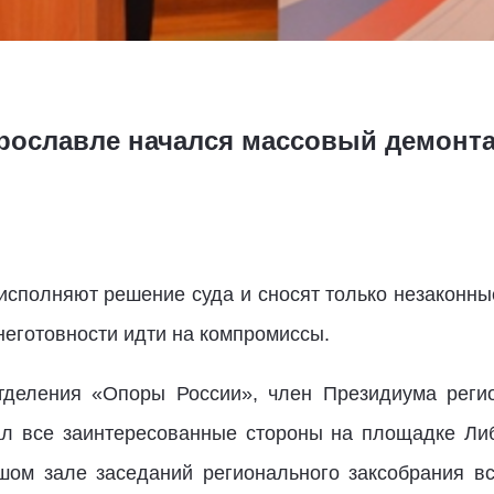
 Ярославле начался массовый демонт
 исполняют решение суда и сносят только незаконн
неготовности идти на компромиссы.
тделения «Опоры России», член Президиума реги
л все заинтересованные стороны на площадке Ли
шом зале заседаний регионального заксобрания в