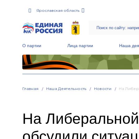
Ярославская область
О партии
Лица партии
Наша дея
Местные общественные приемные Партии
Руководитель Региональной обще
Народная программа «Единой России»
Главная
Наша Деятельность
Новости
На Либер
На Либеральной
обсудили ситуа