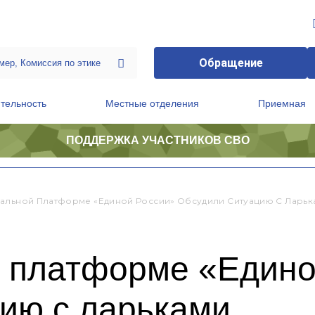
Обращение
тельность
Местные отделения
Приемная
ПОДДЕРЖКА УЧАСТНИКОВ СВО
ственной приемной Председателя Партии
Президиум регионального политического совета
альной Платформе «Единой России» Обсудили Ситуацию С Ларьк
 платформе «Едино
цию с ларьками