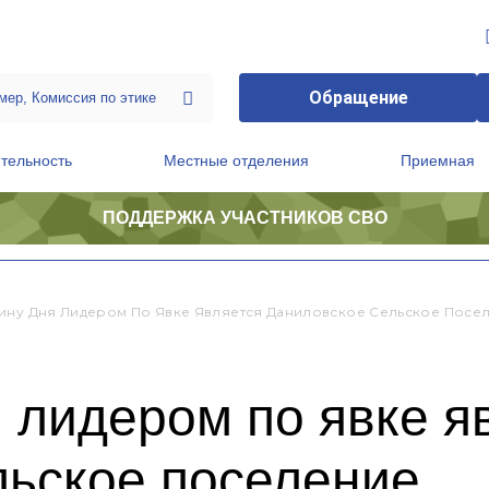
Обращение
тельность
Местные отделения
Приемная
ПОДДЕРЖКА УЧАСТНИКОВ СВО
ственной приемной Председателя Партии
Президиум регионального политического совета
ину Дня Лидером По Явке Является Даниловское Сельское Посе
 лидером по явке я
льское поселение