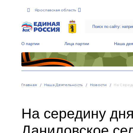
Ярославская область
О партии
Лица партии
Наша дея
Местные общественные приемные Партии
Руководитель Региональной обще
Народная программа «Единой России»
Главная
Наша Деятельность
Новости
На Серед
На середину дня
Даниловское се