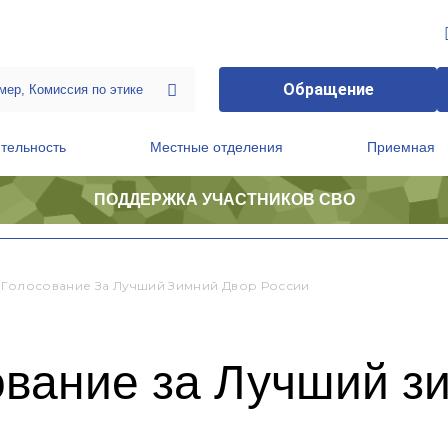
Обращение
тельность
Местные отделения
Приемная
ПОДДЕРЖКА УЧАСТНИКОВ СВО
ственной приемной Председателя Партии
Президиум регионального политического совета
 Голосование За Лучший Зимний Двор России
ование за Лучший з