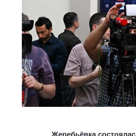
Жеребьёвка состоялас