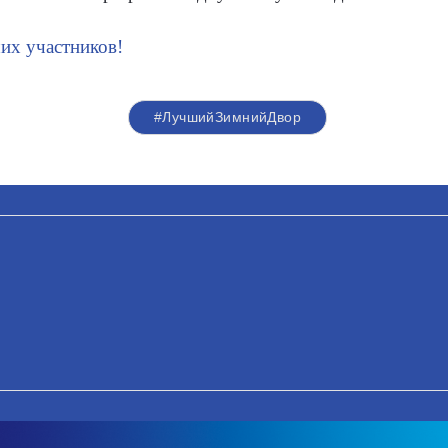
их участников!
#ЛучшийЗимнийДвор