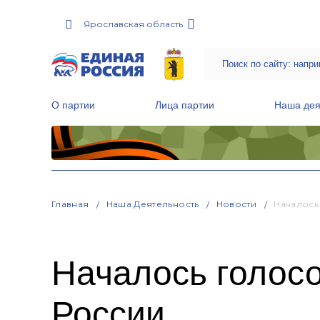
Ярославская область
О партии
Лица партии
Наша дея
Местные общественные приемные Партии
Руководитель Региональной обще
Народная программа «Единой России»
Главная
Наша Деятельность
Новости
Началось
Началось голос
России