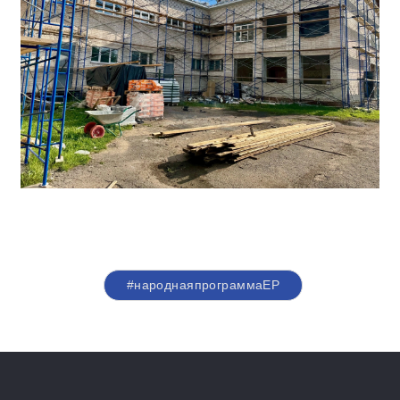
#народнаяпрограммаЕР