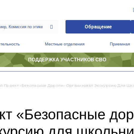
Обращение
тельность
Местные отделения
Приемная
ПОДДЕРЖКА УЧАСТНИКОВ СВО
ственной приемной Председателя Партии
Президиум регионального политического совета
й Проект «Безопасные Дороги» Организовал Экскурсию Для Шк
кт «Безопасные дор
курсию для школьни