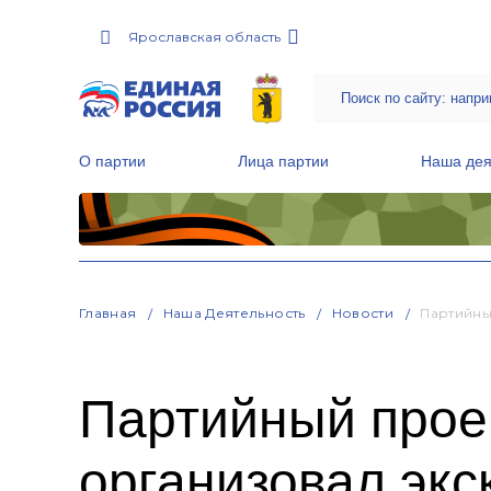
Ярославская область
О партии
Лица партии
Наша дея
Местные общественные приемные Партии
Руководитель Региональной обще
Народная программа «Единой России»
Главная
Наша Деятельность
Новости
Партийны
Партийный прое
организовал экс