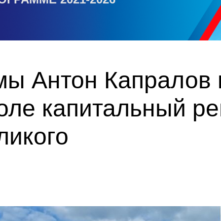
мы Антон Капралов 
оле капитальный ре
ликого