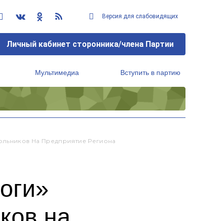
Версия для слабовидящих
Личный кабинет сторонника/члена Партии
Мультимедиа
Вступить в партию
Региональный исполнительный комитет
ольников На Предприятие Региона
оги»
ков на