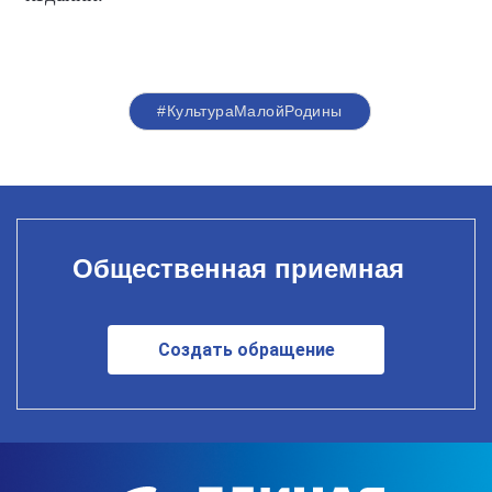
#КультураМалойРодины
Общественная приемная
Создать обращение