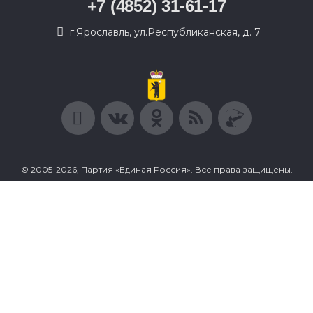
+7 (4852) 31-61-17
г.Ярославль, ул.Республиканская, д. 7
© 2005-2026, Партия «Единая Россия». Все права защищены.
При полном или частичном использовании материалов
ссылка на ресурс обязательна.
Пользовательское соглашение
Политика конфиденциальности
Политика в отношении обработки персональных данных
Согласие на обработку персональных данных
Сделано в Extyl