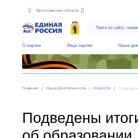
Ярославская область
О партии
Лица партии
Наша дея
Местные общественные приемные Партии
Руководитель Региональной обще
Народная программа «Единой России»
Главная
Наша Деятельность
Новости
Подведен
Подведены итог
об образовании