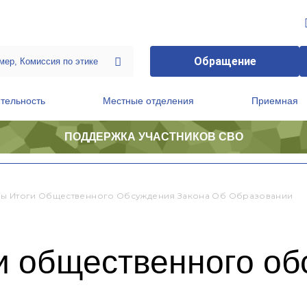
Обращение
тельность
Местные отделения
Приемная
ПОДДЕРЖКА УЧАСТНИКОВ СВО
ственной приемной Председателя Партии
Президиум регионального политического совета
ы Итоги Общественного Обсуждения Закона Об Образовании
и общественного об