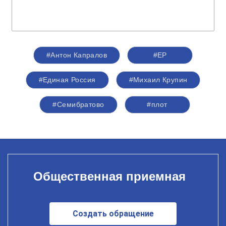
#Антон Капралов
#ЕР
#Единая Россия
#Михаил Крупин
#Семибратово
#плот
Общественная приемная
Создать обращение