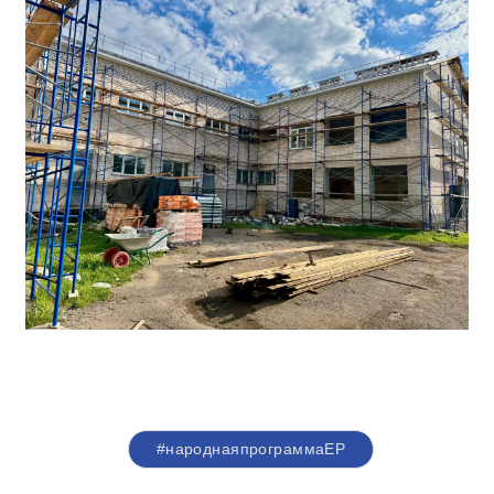
#народнаяпрограммаЕР