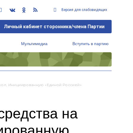
Версия для слабовидящих
Личный кабинет сторонника/члена Партии
Мультимедиа
Вступить в партию
Региональный исполнительный комитет
кол, Инициированную «Единой Россией»
средства на
иированную