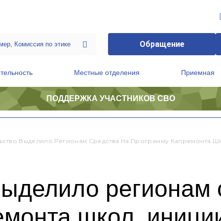
Обращение
тельность
Местные отделения
Приемная
ПОДДЕРЖКА УЧАСТНИКОВ СВО
ственной приемной Председателя Партии
Президиум регионального политического совета
ьство Выделило Регионам Средства На Программу Капремонта Ш
выделило регионам 
емонта школ, иниц