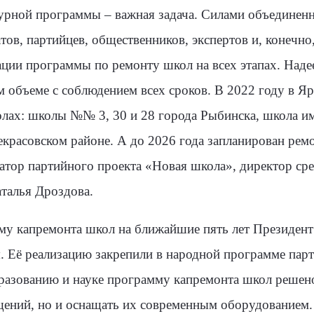
урной программы – важная задача. Силами объединенн
тов, партийцев, общественников, экспертов и, конечно
ции программы по ремонту школ на всех этапах. Наде
 объеме с соблюдением всех сроков. В 2022 году в Яр
колах: школы №№ 3, 30 и 28 города Рыбинска, школа 
екрасовском районе. А до 2026 года запланирован ремо
атор партийного проекта «Новая школа», директор ср
талья Дроздова.
му капремонта школ на ближайшие пять лет Президен
. Её реализацию закрепили в народной программе пар
азованию и науке программу капремонта школ решено 
щений, но и оснащать их современным оборудованием.