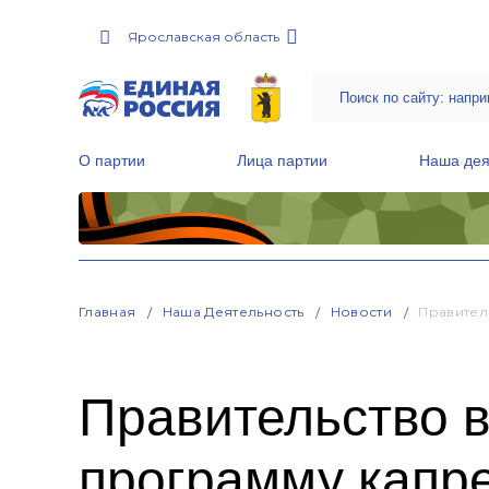
Ярославская область
О партии
Лица партии
Наша дея
Местные общественные приемные Партии
Руководитель Региональной обще
Народная программа «Единой России»
Главная
Наша Деятельность
Новости
Правител
Правительство 
программу капр