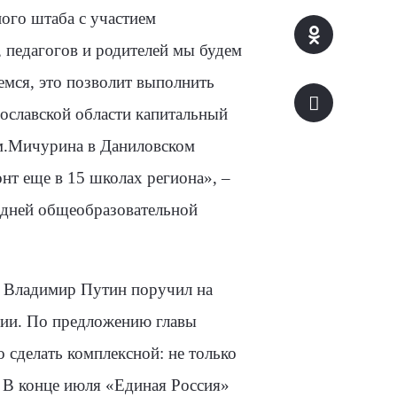
ого штаба с участием
, педагогов и родителей мы будем
емся, это позволит выполнить
ославской области капитальный
им.Мичурина в Даниловском
нт еще в 15 школах региона», –
едней общеобразовательной
т Владимир Путин поручил на
тии. По предложению главы
сделать комплексной: не только
 В конце июля «Единая Россия»