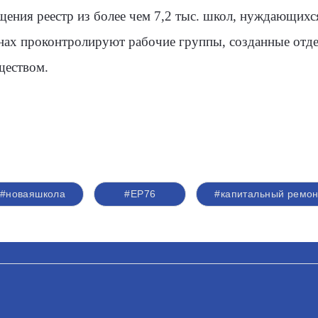
ения реестр из более чем 7,2 тыс. школ, нуждающихся
нах проконтролируют рабочие группы, созданные отде
ществом.
#новаяшкола
#ЕР76
#капитальный ремон