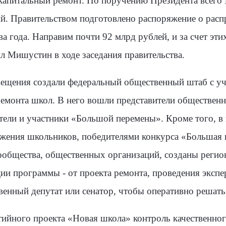
капитальный ремонт. По поручению Президента всего з
ий. Правительством подготовлено распоряжение о расп
а года. Направим почти 92 млрд рублей, и за счет эти
л Мишустин в ходе заседания правительства.
ещения создали федеральный общественный штаб с у
монта школ. В него вошли представители общественно
тели и участники «Большой перемены». Кроме того, в 
ижения школьников, победителями конкурса «Большая 
ообщества, общественных организаций, созданы регио
ции программы - от проекта ремонта, проведения экспе
твенный депутат или сенатор, чтобы оперативно решат
ного проекта «Новая школа» контроль качественног