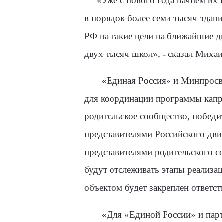
«Уже с нового года начнем их 
в порядок более семи тысяч здан
РФ на такие цели на ближайшие дв
двух тысяч школ», - сказал Михаи
«Единая Россия» и Минпросв
для координации программы капре
родительское сообщество, победи
представителями Российского дв
представителями родительского с
будут отслеживать этапы реализа
объектом будет закреплен ответс
«Для «Единой России» и партий