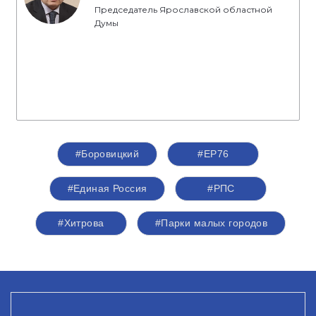
Председатель Ярославской областной
Думы
#Боровицкий
#ЕР76
#Единая Россия
#РПС
#Хитрова
#Парки малых городов