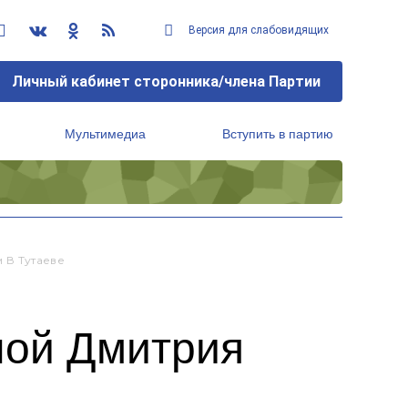
Версия для слабовидящих
Личный кабинет сторонника/члена Партии
Мультимедиа
Вступить в партию
Региональный исполнительный комитет
 В Тутаеве
ной Дмитрия