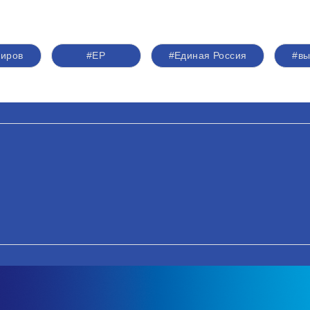
киров
#ЕР
#Единая Россия
#вы