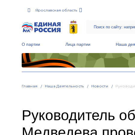
Ярославская область
О партии
Лица партии
Наша дея
Местные общественные приемные Партии
Руководитель Региональной обще
Народная программа «Единой России»
Главная
Наша Деятельность
Новости
Руководи
Руководитель о
Медведева пров