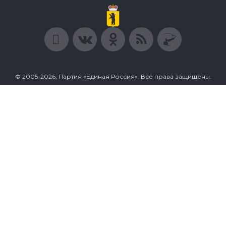
© 2005-2026, Партия «Единая Россия». Все права защищены.
При полном или частичном использовании материалов
ссылка на ресурс обязательна.
Пользовательское соглашение
Политика конфиденциальности
Политика в отношении обработки персональных данных
Согласие на обработку персональных данных
Сделано в Extyl