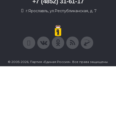
+7 (4852) 31-61-17
г.Ярославль, ул.Республиканская, д. 7
© 2005-2026, Партия «Единая Россия». Все права защищены.
При полном или частичном использовании материалов
ссылка на ресурс обязательна.
Пользовательское соглашение
Политика конфиденциальности
Политика в отношении обработки персональных данных
Согласие на обработку персональных данных
Сделано в Extyl