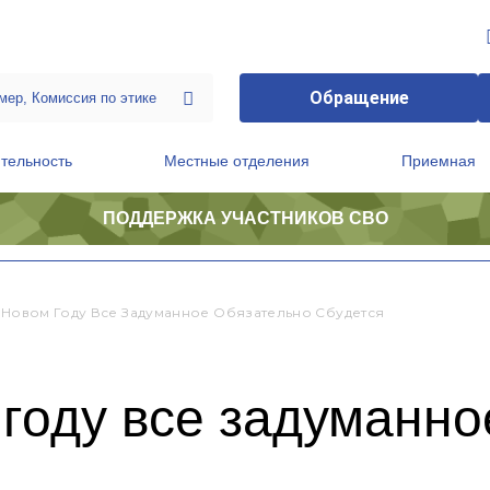
Обращение
тельность
Местные отделения
Приемная
ПОДДЕРЖКА УЧАСТНИКОВ СВО
ственной приемной Председателя Партии
Президиум регионального политического совета
В Новом Году Все Задуманное Обязательно Сбудется
 году все задуманно