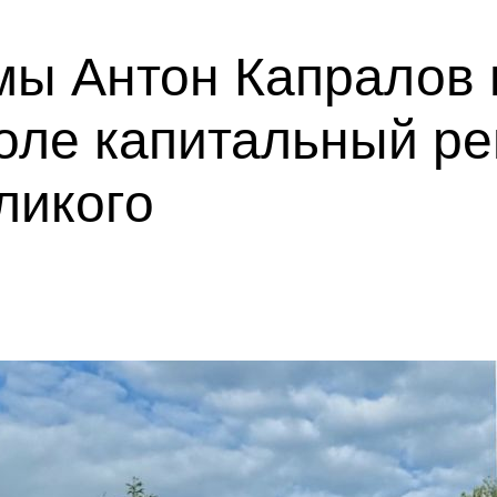
мы Антон Капралов 
оле капитальный ре
ликого