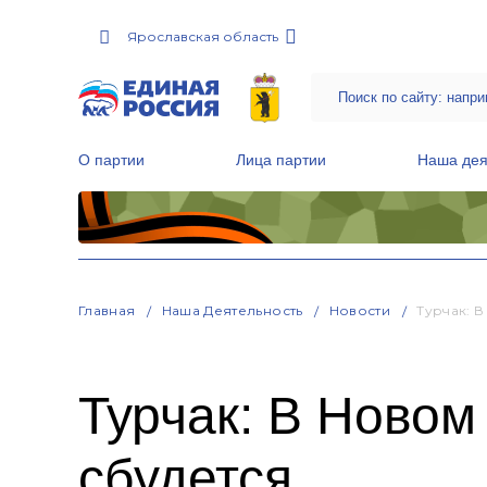
Ярославская область
О партии
Лица партии
Наша дея
Местные общественные приемные Партии
Руководитель Региональной обще
Народная программа «Единой России»
Главная
Наша Деятельность
Новости
Турчак: 
Турчак: В Новом
сбудется