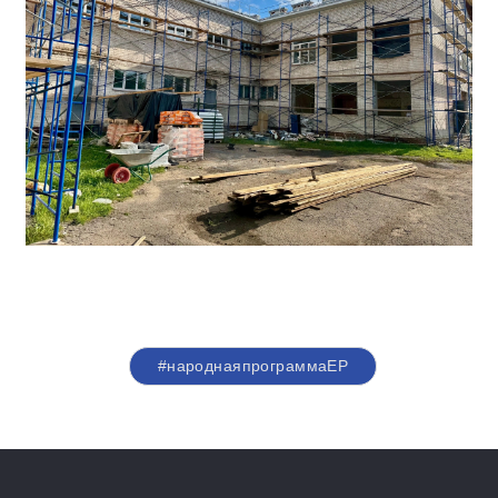
#народнаяпрограммаЕР