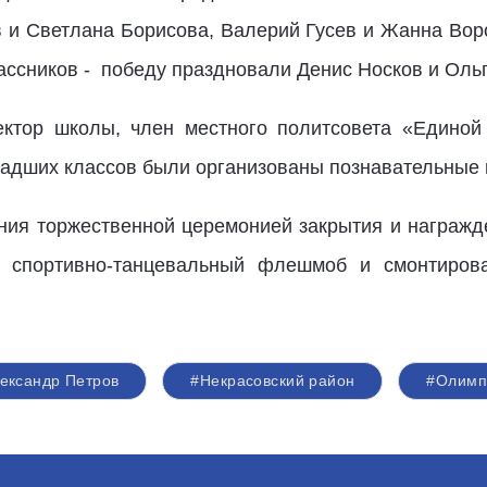
 и Светлана Борисова, Валерий Гусев и Жанна Во
лассников - победу праздновали Денис Носков и Оль
ректор школы, член местного политсовета «Едино
ладших классов были организованы познавательные
ния торжественной церемонией закрытия и награжд
и спортивно-танцевальный флешмоб и смонтиро
ександр Петров
#Некрасовский район
#Олимп