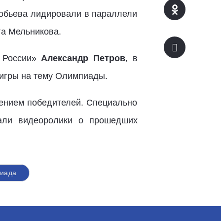
робьева лидировали в параллели
га Мельникова.
й России»
Александр Петров
, в
 игры на тему Олимпиады.
ением победителей. Специально
вали видеоролики о прошедших
иада