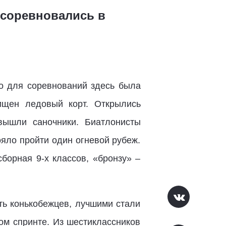
 соревновались в
о для соревнований здесь была
ищен ледовый корт. Открылись
вышли саночники. Биатлонисты
ояло пройти один огневой рубеж.
борная 9-х классов, «бронзу» –
ть конькобежцев, лучшими стали
ом спринте. Из шестиклассников