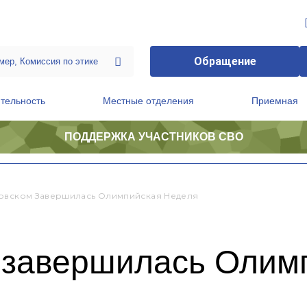
Обращение
тельность
Местные отделения
Приемная
ПОДДЕРЖКА УЧАСТНИКОВ СВО
ственной приемной Председателя Партии
Президиум регионального политического совета
овском Завершилась Олимпийская Неделя
 завершилась Олим