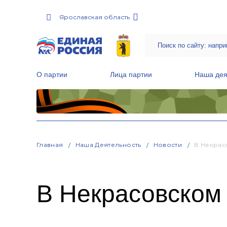
Ярославская область
О партии
Лица партии
Наша дея
Местные общественные приемные Партии
Руководитель Региональной обще
Народная программа «Единой России»
Главная
Наша Деятельность
Новости
В Некрас
В Некрасовском