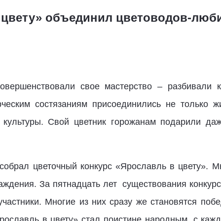
 цвету» объединил цветоводов-люби
совершенствовали свое мастерство – разбивали к
рческим состязаниям присоединились не только ж
, культуры. Свой цветник горожанам подарили да
 собрал цветочный конкурс «Ярославль в цвету». М
ждения. За пятнадцать лет существования конкур
частники. Многие из них сразу же становятся побе
Ярославль в цвету» стал поистине народным, с кажд