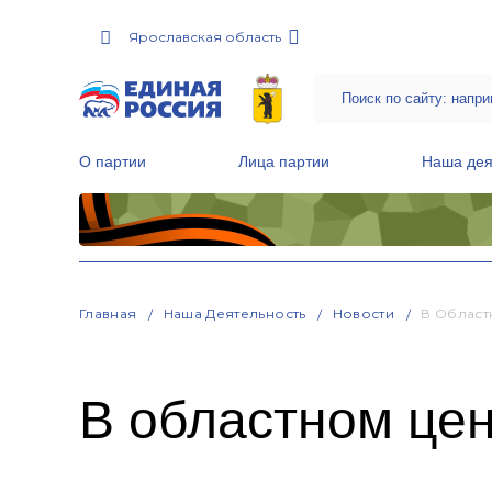
Ярославская область
О партии
Лица партии
Наша дея
Местные общественные приемные Партии
Руководитель Региональной обще
Народная программа «Единой России»
Главная
Наша Деятельность
Новости
В Област
В областном це