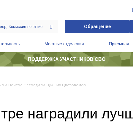
Обращение
тельность
Местные отделения
Приемная
ПОДДЕРЖКА УЧАСТНИКОВ СВО
ственной приемной Председателя Партии
Президиум регионального политического совета
ном Центре Наградили Лучших Цветоводов
нтре наградили луч