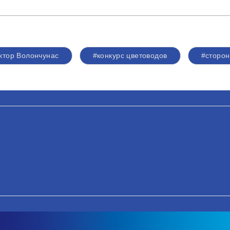
ктор Волончунас
#конкурс цветоводов
#сторон