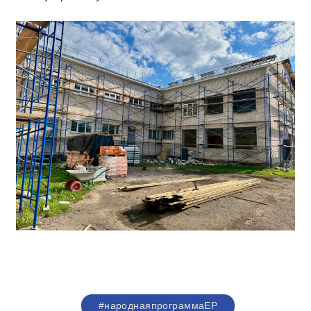
#народнаяпрограммаЕР