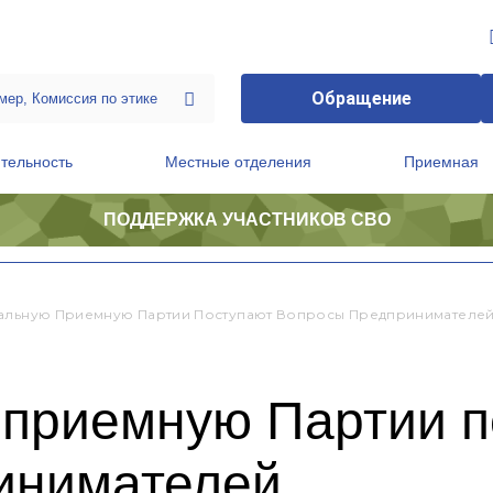
Обращение
тельность
Местные отделения
Приемная
ПОДДЕРЖКА УЧАСТНИКОВ СВО
ственной приемной Председателя Партии
Президиум регионального политического совета
альную Приемную Партии Поступают Вопросы Предпринимателе
 приемную Партии п
инимателей