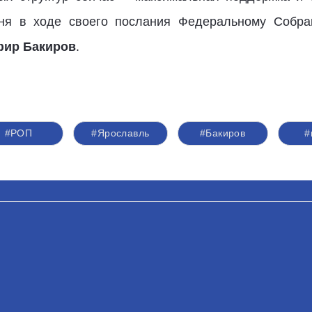
дня в ходе своего послания Федеральному Собра
ир Бакиров
.
#РОП
#Ярославль
#Бакиров
#