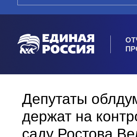
ОТ
ПР
Депутаты облду
держат на контр
саду Ростова Ве