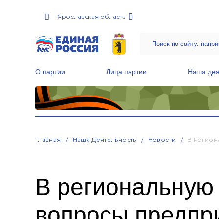
Ярославская область
О партии
Лица партии
Наша дея
Местные общественные приемные Партии
Руководитель Региональной обще
Народная программа «Единой России»
Главная
Наша Деятельность
Новости
В Регион
В региональную
вопросы предпр