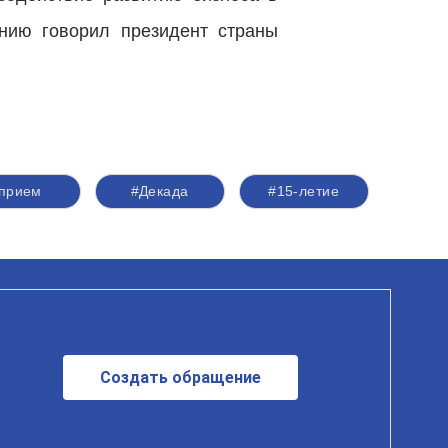
нию говорил президент страны
прием
#Декада
#15-летие
Создать обращение