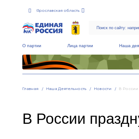
Ярославская область
О партии
Лица партии
Наша дея
Местные общественные приемные Партии
Руководитель Региональной обще
Народная программа «Единой России»
Главная
Наша Деятельность
Новости
В России
В России праздн