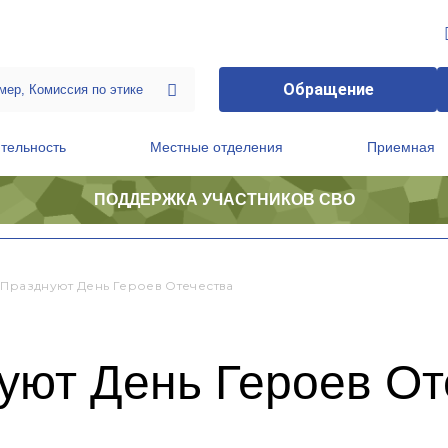
Обращение
тельность
Местные отделения
Приемная
ПОДДЕРЖКА УЧАСТНИКОВ СВО
ственной приемной Председателя Партии
Президиум регионального политического совета
 Празднуют День Героев Отечества
уют День Героев От