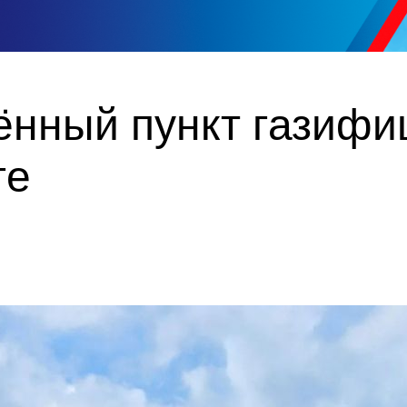
ённый пункт газифи
ге