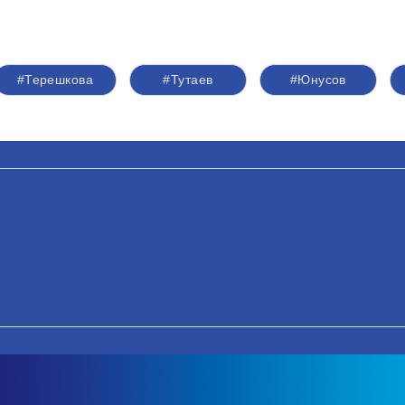
#Терешкова
#Тутаев
#Юнусов