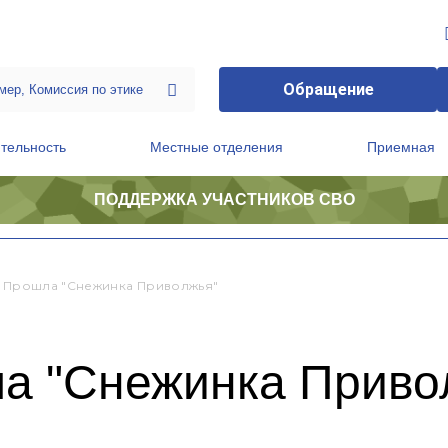
Обращение
тельность
Местные отделения
Приемная
ПОДДЕРЖКА УЧАСТНИКОВ СВО
ственной приемной Председателя Партии
Президиум регионального политического совета
е Прошла "Снежинка Приволжья"
ла "Снежинка Приво