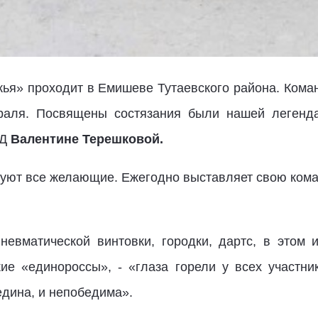
ья» проходит в Емишеве Тутаевского района. Ком
враля. Посвящены состязания были нашей легенда
ГД
Валентине Терешковой.
вуют все желающие. Ежегодно выставляет свою кома
невматической винтовки, городки, дартс, в этом
кие «единороссы», - «глаза горели у всех участн
едина, и непобедима».