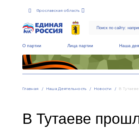
Ярославская область
О партии
Лица партии
Наша дея
Местные общественные приемные Партии
Руководитель Региональной обще
Народная программа «Единой России»
Главная
Наша Деятельность
Новости
В Тутаев
В Тутаеве прош