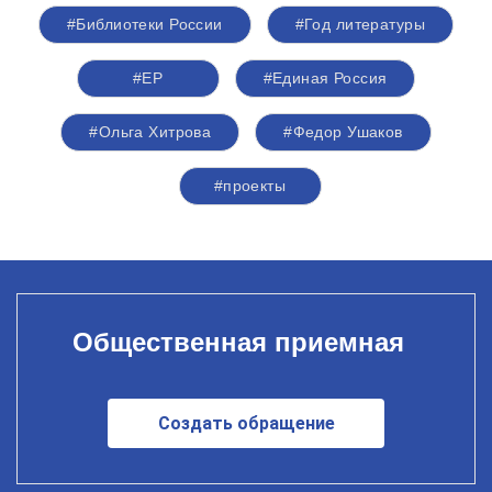
#Библиотеки России
#Год литературы
#ЕР
#Единая Россия
#Ольга Хитрова
#Федор Ушаков
#проекты
Общественная приемная
Создать обращение