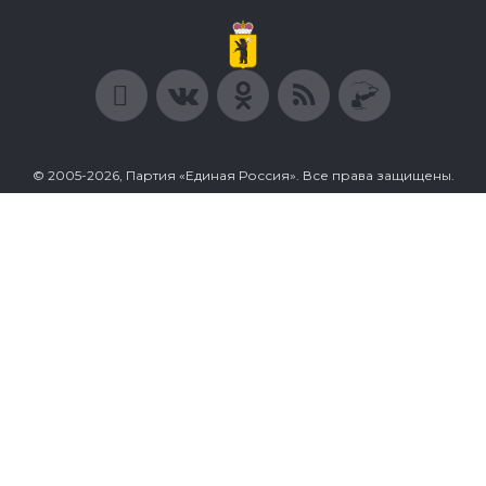
© 2005-2026, Партия «Единая Россия». Все права защищены.
При полном или частичном использовании материалов
ссылка на ресурс обязательна.
Пользовательское соглашение
Политика конфиденциальности
Политика в отношении обработки персональных данных
Согласие на обработку персональных данных
Сделано в Extyl