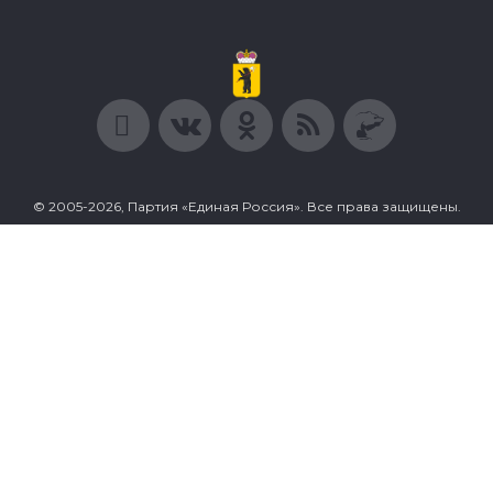
© 2005-2026, Партия «Единая Россия». Все права защищены.
При полном или частичном использовании материалов
ссылка на ресурс обязательна.
Пользовательское соглашение
Политика конфиденциальности
Политика в отношении обработки персональных данных
Согласие на обработку персональных данных
Сделано в Extyl