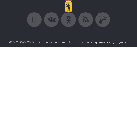
© 2005-2026, Партия «Единая Россия». Все права защищены.
При полном или частичном использовании материалов
ссылка на ресурс обязательна.
Пользовательское соглашение
Политика конфиденциальности
Политика в отношении обработки персональных данных
Согласие на обработку персональных данных
Сделано в Extyl