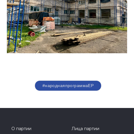
#народнаяпрограммаЕР
О партии
Лица партии