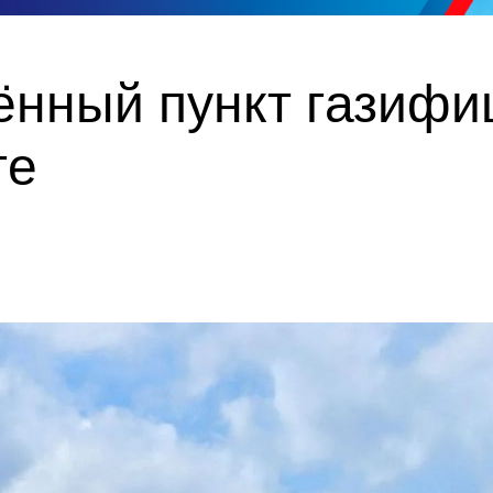
ённый пункт газифи
ге