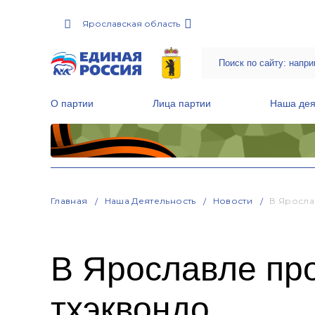
Ярославская область
О партии
Лица партии
Наша дея
Местные общественные приемные Партии
Руководитель Региональной обще
Народная программа «Единой России»
Главная
Наша Деятельность
Новости
В Яросла
В Ярославле пр
тхэквондо