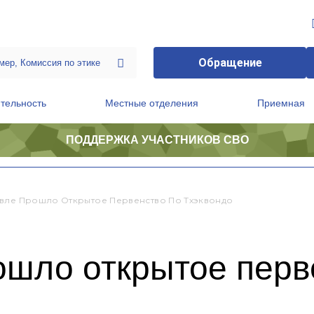
Обращение
тельность
Местные отделения
Приемная
ПОДДЕРЖКА УЧАСТНИКОВ СВО
ственной приемной Председателя Партии
Президиум регионального политического совета
вле Прошло Открытое Первенство По Тхэквондо
ошло открытое перв