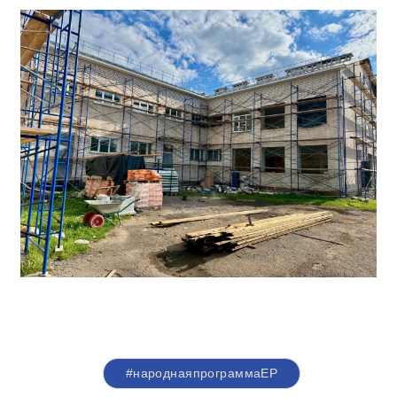
#народнаяпрограммаЕР