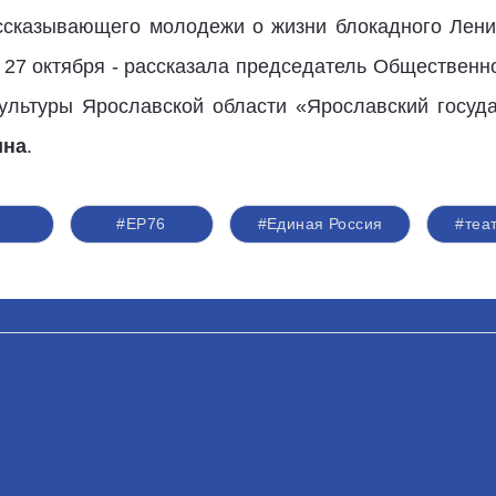
ссказывающего молодежи о жизни блокадного Лени
и 27 октября - рассказала председатель Общественно
ультуры Ярославской области «Ярославский госуд
ина
.
#ЕР76
#Единая Россия
#теа