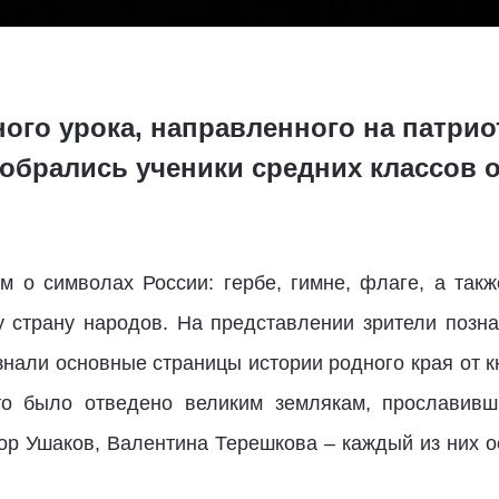
ого урока, направленного на патри
обрались ученики средних классов о
 о символах России: гербе, гимне, флаге, а так
 страну народов. На представлении зрители позна
знали основные страницы истории родного края от 
то было отведено великим землякам, прославив
ор Ушаков, Валентина Терешкова – каждый из них о