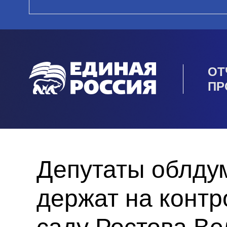
ОТ
ПР
Депутаты облду
держат на контр