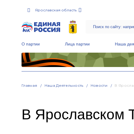
Ярославская область
О партии
Лица партии
Наша дея
Местные общественные приемные Партии
Руководитель Региональной обще
Народная программа «Единой России»
Главная
Наша Деятельность
Новости
В Яросла
В Ярославском 