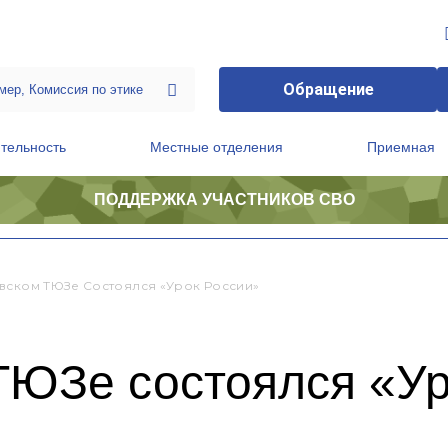
Обращение
тельность
Местные отделения
Приемная
ПОДДЕРЖКА УЧАСТНИКОВ СВО
ственной приемной Председателя Партии
Президиум регионального политического совета
вском ТЮЗе Состоялся «Урок России»
ТЮЗе состоялся «Ур