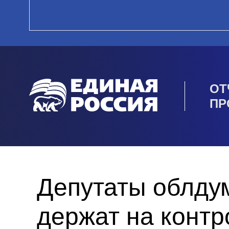
ОТ
ПР
Депутаты облду
держат на контр