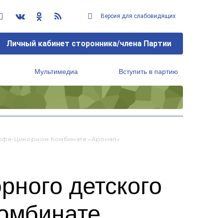
Версия для слабовидящих
Личный кабинет сторонника/члена Партии
Мультимедиа
Вступить в партию
Региональный исполнительный комитет
Кофе-Цикорном Комбинате «Аронап»
рного детского
комбинате