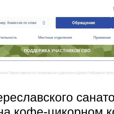
Обращение
тельность
Местные отделения
Приемная
ПОДДЕРЖКА УЧАСТНИКОВ СВО
ственной приемной Председателя Партии
Президиум регионального политического совета
ники Переславского Санаторного Детского Дома Побывали На 
реславского санато
на кофе-цикорном 