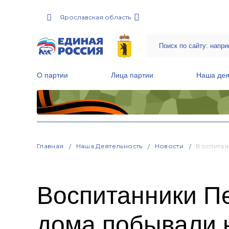
Ярославская область
О партии
Лица партии
Наша дея
Местные общественные приемные Партии
Руководитель Региональной обще
Народная программа «Единой России»
Главная
Наша Деятельность
Новости
Воспитан
Воспитанники Пе
дома побывали 