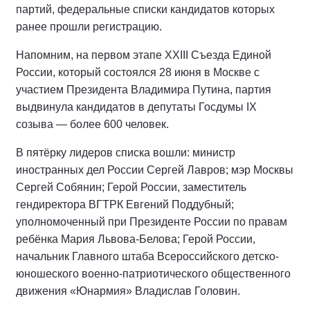
дела и достижения, работа с гражданами на местах
всегда важнее места в бюллетене.
«Как в соревнованиях по плаванию, в которых я
принимаю участие, не важно на какой дорожке ты
плывёшь — главное показать результат. Мы
формируем Народную программу развития страны
на основе предложений жителей России, их
потребностей и чаяний. И самое главное, что мы
несём ответственность за нашу работу перед
людьми», — заявил он.
Участниками жеребьёвки стали 11 политических
партий, федеральные списки кандидатов которых
ранее прошли регистрацию.
Напомним, на первом этапе XXIII Съезда Единой
России, который состоялся 28 июня в Москве с
участием Президента Владимира Путина, партия