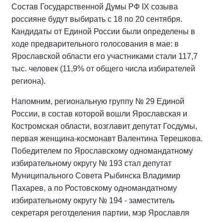
выдвинула кандидатов в депутаты Госдумы IX
созыва — более 600 человек.
В пятёрку лидеров списка вошли: министр
иностранных дел России Сергей Лавров; мэр Москвы
Сергей Собянин; Герой России, заместитель
гендиректора ВГТРК Евгений Поддубный;
уполномоченный при Президенте России по правам
ребёнка Мария Львова-Белова; Герой России,
начальник Главного штаба Всероссийского детско-
юношеского военно-патриотического общественного
движения «Юнармия» Владислав Головин.
Состав Государственной Думы РФ IХ созыва
россияне будут выбирать с 18 по 20 сентября.
Кандидаты от Единой России были определены в
ходе предварительного голосования в мае: в
Ярославской области его участниками стали 117,7
тыс. человек (11,9% от общего числа избирателей