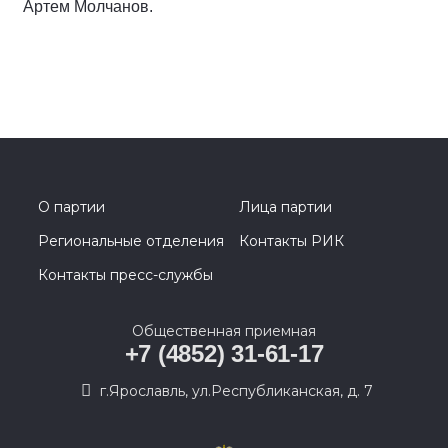
региона).
Напомним, региональную группу № 29 Единой
России, в состав которой вошли Ярославская и
Костромская области, возглавит депутат Госдумы,
первая женщина-космонавт Валентина Терешкова.
Победителем по Ярославскому одномандатному
избирательному округу № 193 стал депутат
Муниципального Совета Рыбинска Владимир
Пахарев, а по Ростовскому одномандатному
избирательному округу № 194 - заместитель
секретаря реготделения партии, мэр Ярославля
Артем Молчанов.