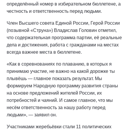
В процедуре принял участие член президиума
Центрального совета сторонников Единой России,
сенатор, Герой России Александр Карелин.
«Главное в избирательной кампании – соблюдать
правила, честно проходить все положенные
процедуры и обеспечивать легитимный результат.
Оставаться ответственными и требовательными к
себе и своей работе с людьми», — уверен он.
По его словам, главное в политической борьбе — не
определённый номер в избирательном бюллетене, а
честность и ответственность перед людьми.
Член Высшего совета Единой России, Герой России
(позывной «Струна») Владислав Головин отметил,
что содержательная программа партии, её реальные