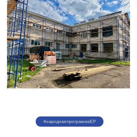
#народнаяпрограммаЕР