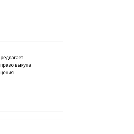
предлагает
 право выкупа
ещения