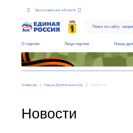
Ярославская область
О партии
Лица партии
Наша дея
Местные общественные приемные Партии
Руководитель Региональной обще
Народная программа «Единой России»
Главная
Наша Деятельность
Новости
Новости