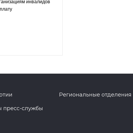
ганизациям инвалидов
плату
ртии
Региональные отделения
ы пресс-службы