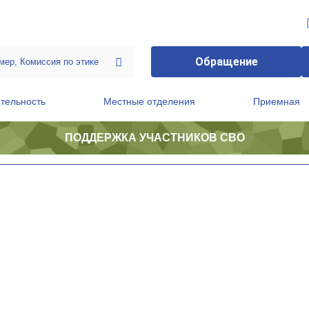
Обращение
тельность
Местные отделения
Приемная
ПОДДЕРЖКА УЧАСТНИКОВ СВО
ственной приемной Председателя Партии
Президиум регионального политического совета