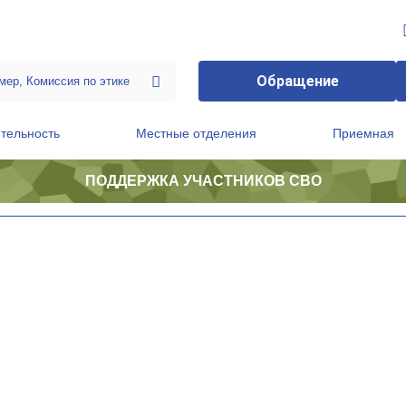
Обращение
тельность
Местные отделения
Приемная
ПОДДЕРЖКА УЧАСТНИКОВ СВО
ственной приемной Председателя Партии
Президиум регионального политического совета