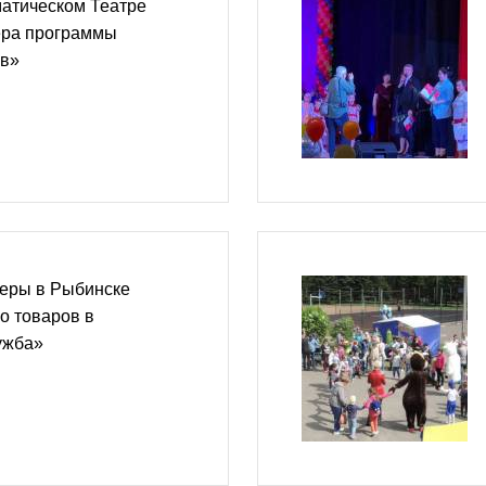
атическом Театре
ера программы
ов»
еры в Рыбинске
о товаров в
ужба»