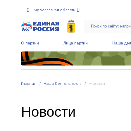
Ярославская область
О партии
Лица партии
Наша дея
Местные общественные приемные Партии
Руководитель Региональной обще
Народная программа «Единой России»
Главная
Наша Деятельность
Новости
Новости