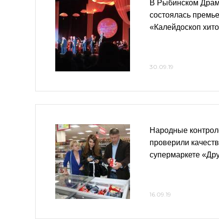
В Рыбинском Драм
состоялась премь
«Калейдоскоп хит
30.09.19
Народные контрол
проверили качеств
супермаркете «Др
16.09.19