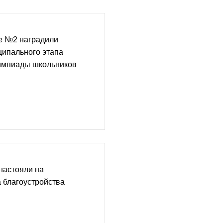
е №2 наградили
ципального этапа
импиады школьников
настояли на
 благоустройства