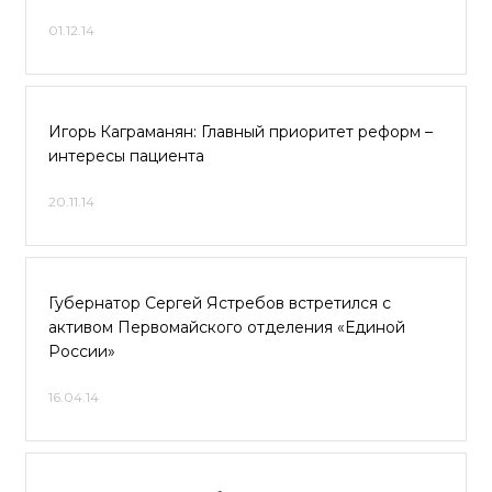
01.12.14
Игорь Каграманян: Главный приоритет реформ –
интересы пациента
20.11.14
Губернатор Сергей Ястребов встретился с
активом Первомайского отделения «Единой
России»
16.04.14