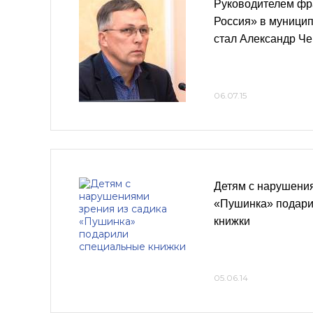
Руководителем фр
Россия» в муници
стал Александр Ч
06.07.15
Детям с нарушения
«Пушинка» подари
книжки
05.06.14