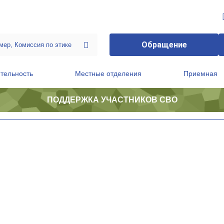
Обращение
тельность
Местные отделения
Приемная
ПОДДЕРЖКА УЧАСТНИКОВ СВО
ственной приемной Председателя Партии
Президиум регионального политического совета