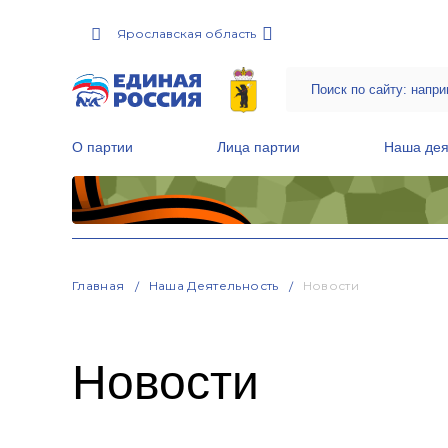
Ярославская область
О партии
Лица партии
Наша дея
Местные общественные приемные Партии
Руководитель Региональной обще
Народная программа «Единой России»
Главная
Наша Деятельность
Новости
Новости