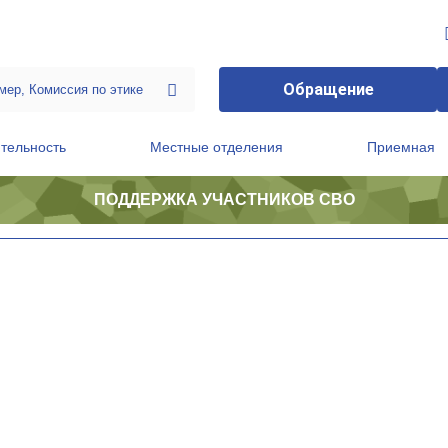
Обращение
тельность
Местные отделения
Приемная
ПОДДЕРЖКА УЧАСТНИКОВ СВО
ственной приемной Председателя Партии
Президиум регионального политического совета