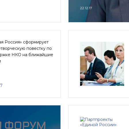
22.12.17
ая Россия» сформирует
отворческую повестку по
ржке НКО на ближайшие
и
17