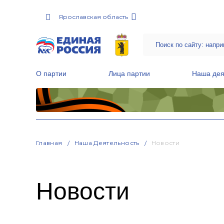
Ярославская область
О партии
Лица партии
Наша дея
Местные общественные приемные Партии
Руководитель Региональной обще
Народная программа «Единой России»
Главная
Наша Деятельность
Новости
Новости