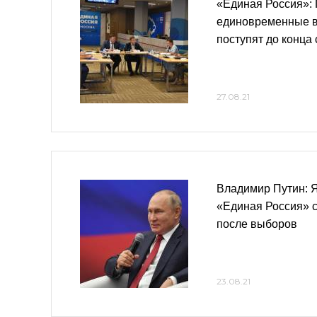
«Единая Россия»:
единовременные 
поступят до конца
27.08.21
Владимир Путин: Я
«Единая Россия» с
после выборов
23.08.21