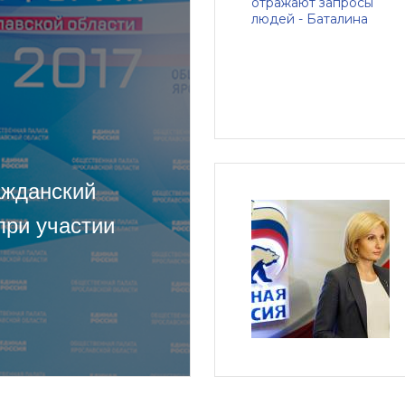
ажданский
при участии