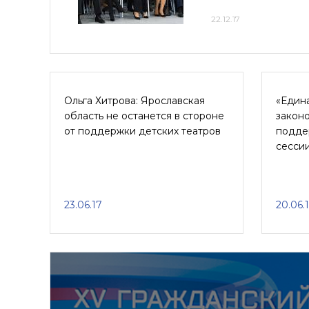
22.12.17
Ольга Хитрова: Ярославская
«Един
область не останется в стороне
закон
от поддержки детских театров
подде
сесси
23.06.17
20.06.