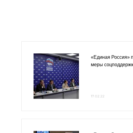
«Единая Россия» 
меры соцподдержк
17.02.22