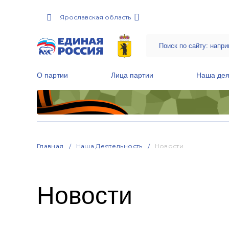
Ярославская область
О партии
Лица партии
Наша дея
Местные общественные приемные Партии
Руководитель Региональной обще
Народная программа «Единой России»
Главная
Наша Деятельность
Новости
Новости