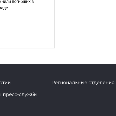
мнили погибших в
раде
ртии
Региональные отделения
ы пресс-службы