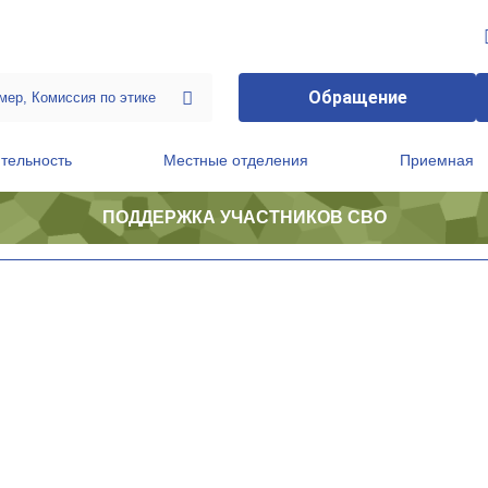
Обращение
тельность
Местные отделения
Приемная
ПОДДЕРЖКА УЧАСТНИКОВ СВО
ственной приемной Председателя Партии
Президиум регионального политического совета