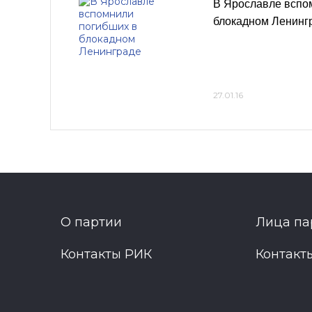
В Ярославле вспо
блокадном Ленинг
27.01.16
О партии
Лица па
Контакты РИК
Контакт