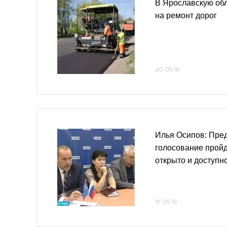
В Ярославскую обл
на ремонт дорог
20.05.16
Илья Осипов: Пре
голосование прой
открыто и доступн
19.05.16