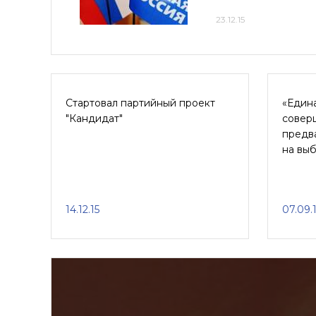
23.12.15
Стартовал партийный проект
«Един
"Кандидат"
совер
предв
на выб
14.12.15
07.09.