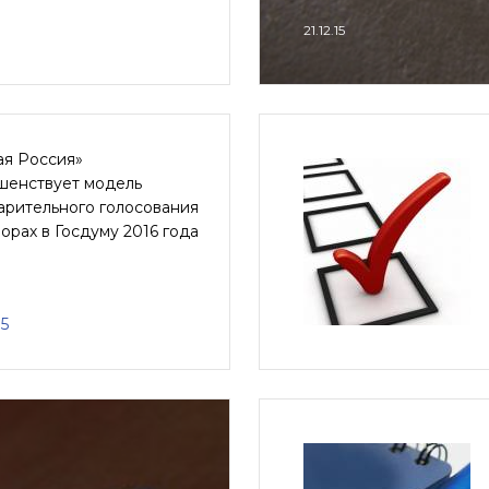
21.12.15
ая Россия»
шенствует модель
арительного голосования
орах в Госдуму 2016 года
15