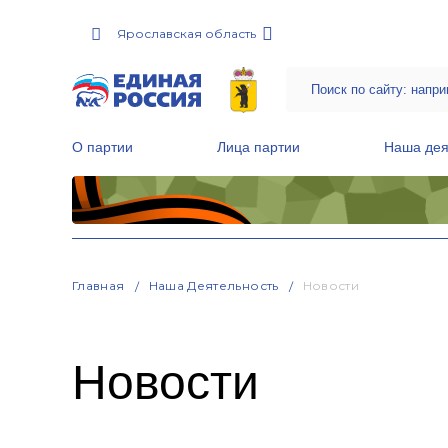
Ярославская область
О партии
Лица партии
Наша дея
Местные общественные приемные Партии
Руководитель Региональной обще
Народная программа «Единой России»
Главная
Наша Деятельность
Новости
Новости