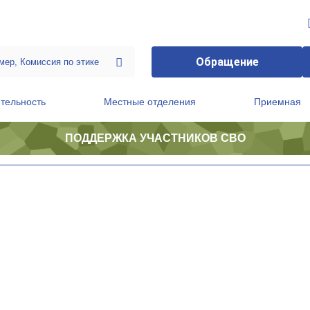
Обращение
тельность
Местные отделения
Приемная
ПОДДЕРЖКА УЧАСТНИКОВ СВО
ственной приемной Председателя Партии
Президиум регионального политического совета