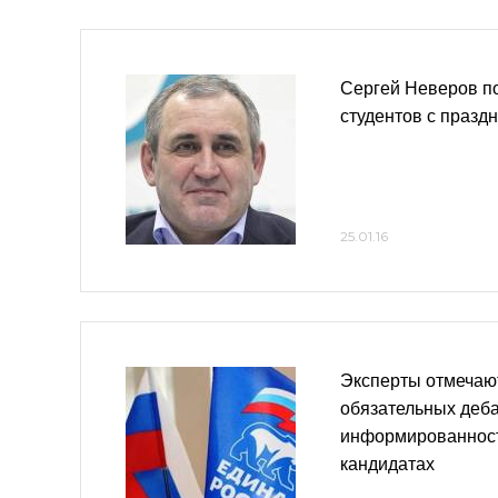
Сергей Неверов п
студентов с празд
25.01.16
Эксперты отмечают
обязательных деб
информированност
кандидатах