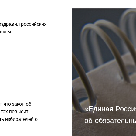
оздравил российских
ником
, что закон об
«Единая Росси
атах повысит
об обязательн
ь избирателей о